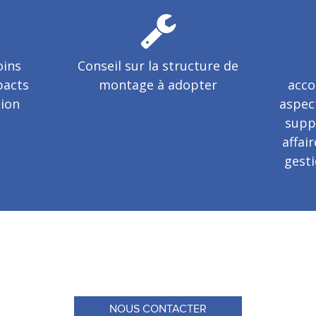
oins
Conseil sur la structure de
pacts
montage à adopter
acco
tion
aspec
supp
affai
gesti
NOUS CONTACTER